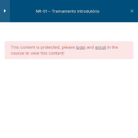
NR-01 – Treinamento Introdutório
Conceito
1
This content is protected, please
login
and
enroll
in the
Conceito
course to view this content!
Disposições Gerais
1
NR-01 –
Treinamento
SSST
1
Introdutório
SRTE
1
Definições
1