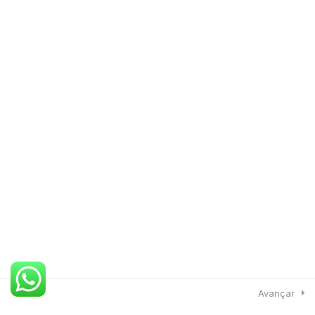
NR-18 -Integração
© 2026 Grupo Atuar - Eng. Segurança do Trabalho e
EPI's. | Desenvolvido por
Eng4Web
.
Avançar