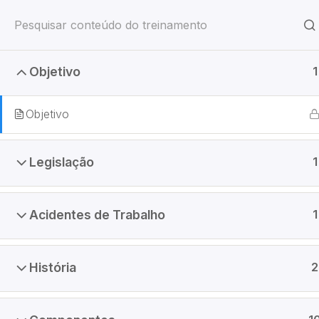
Objetivo
1
NR-11 – Ope
Objetivo
Legislação
1
Home
Acidentes de Trabalho
1
História
2
Home
Treinamentos
Segurança do Trabalho