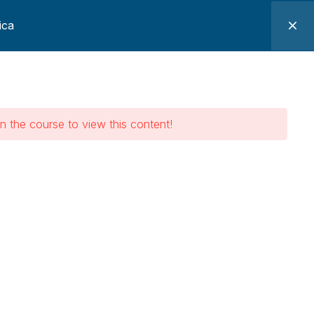
ica
os
Pacotes
Minha Conta
ante e Talha
n the course to view this content!
ha Elétrica