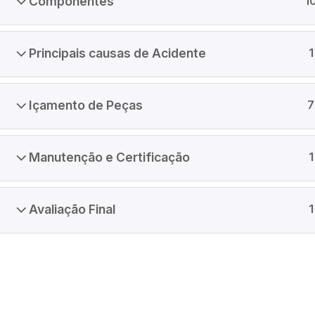
Componentes
1
Principais causas de Acidente
1
Grupo Atuar Treinamentos
Içamento de Peças
7
Sua parceria estratégica para promover a segurança
do trabalho e proteger vidas de cada colaborador.
Manutenção e Certificação
1
Desenvolvemos treinamentos práticos e atualizados,
qualificando profissionais e fortalecendo a cultura de
prevenção nas empresas.
Avaliação Final
1
© 2026 Grupo Atuar - Eng. Segurança do Trabalho e 