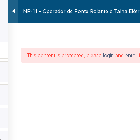
NR-11 – Operador de Ponte Rolante e Talha Elétr
Voltar ao Site Atuar
Home
Treinament
rador de Ponte Rol
This content is protected, please
login
and
enroll
i
Elétrica
Treinamentos
NR-11 – Operador de Ponte Rolante e Tal