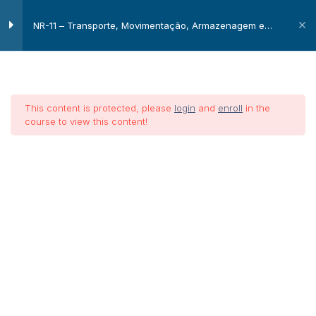
NR-11 – Transporte, Movimentação, Armazenagem e
Elevadores de carga e torres
5
de elevadores
Manuseio de Materiais
Cabos de aço, cordas,
6
correntes, roldanas e
This content is protected, please
login
and
enroll
in the
ganchos
course to view this content!
NR-11 –
Carros manuais
1
Transporte,
Movimentação,
Corpo São e Coluna
1
Saudável
Armazenagem
e
Equipamentos de transporte
1
Manuseio
com força motriz própria