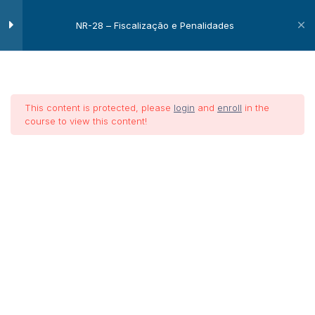
NR-28 – Fiscalização e Penalidades
Fiscalização e Penalidades
10
This content is protected, please
login
and
enroll
in the
Introdução
course to view this content!
Auditor fiscal do trabalho
NR-28 –
Chefe da Seção de Segurança e
Saúde do Trabalhador
Fiscalização
e
Negociação
Penalidades
Embargo ou Interdição
Penalidades
Regulamento da Inspeção do