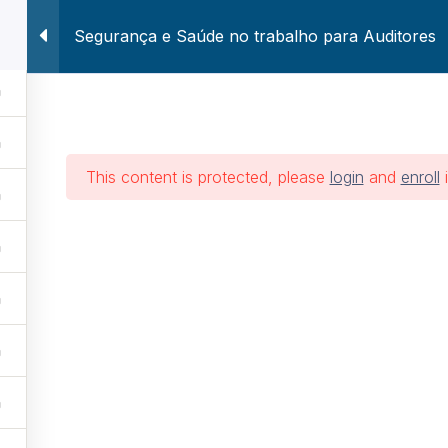
Segurança e Saúde no trabalho para Auditores
Voltar ao Site Atuar
Home
Treinament
a e Saúde no trab
This content is protected, please
login
and
enroll
i
Auditores
Treinamentos
Segurança e Saúde no trabalho para A