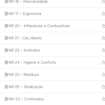
NR-16 – Periculosidade
NR-17 – Ergonomia
NR-20 – Inflamáveis e Combustíveis
Grupo Atuar Treinamentos
NR-21 – Céu Aberto
Sua parceria estratégica para promover a segurança
do trabalho e proteger vidas de cada colaborador.
NR-23 – Incêndios
Desenvolvemos treinamentos práticos e atualizados,
qualificando profissionais e fortalecendo a cultura de
NR-24 – Higiene e Conforto
prevenção nas empresas.
NR-25 – Resíduos
NR-26 – Sinalização
NR-33 – Confinados
© 2026 Grupo Atuar - Eng. Segurança do Trabalho e 