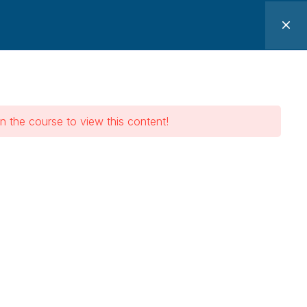
os
Pacotes
Minha Conta
alho para
n the course to view this content!
uditores