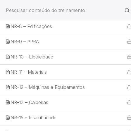
NR-7 – PCMSO
NR-8 – Edificações
Seguranç
NR-9 – PPRA
NR-10 – Eletricidade
NR-11 – Materiais
Home
NR-12 – Máquinas e Equipamentos
NR-13 – Caldeiras
NR-15 – Insalubridade
Home
Treinamentos
Segurança do Trabalho