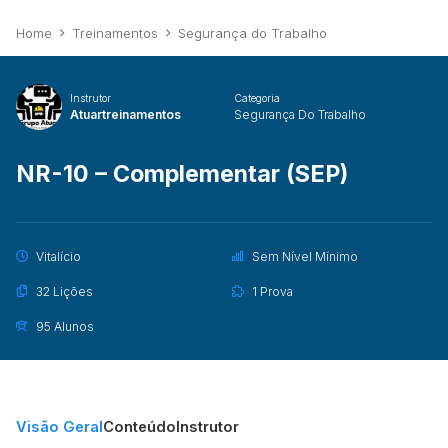
Home
Treinamentos
Segurança do Trabalho
Instrutor
Categoria
Atuartreinamentos
Segurança Do Trabalho
NR-10 – Complementar (SEP)
Vitalício
Sem Nível Mínimo
32 Lições
1 Prova
95 Alunos
Visão Geral
Conteúdo
Instrutor