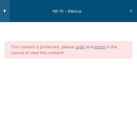
Unidade 3 – Medidas de
12
NR-10 – Básica.
controle de riscos
Desenergização
Seccionamento
This content is protected, please
login
and
enroll
in the
course to view this content!
Constatação de ausência de
tensão
NR-10 –
Impedimento de reenergização
Básica.
Aterramento temporário
Equipotencialização
Dispositivos a corrente de fuga
Impedimentos físicos de contato
Home
Treinamentos
Segurança do Trabalho