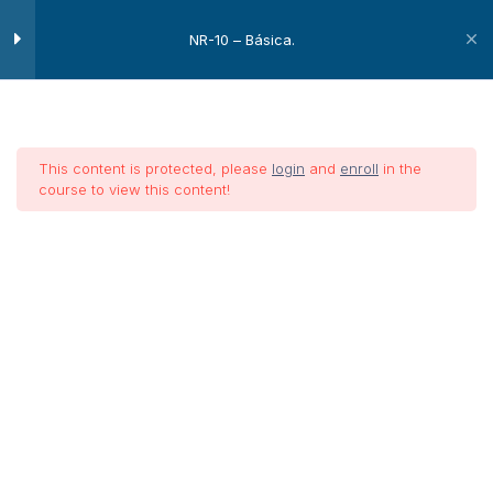
Normas técnicas e
NR-10 – Básica.
regulamentações
NR-1 – Disposições Gerais:
NR-2 – Inspeção Prévia:
This content is protected, please
login
and
enroll
in the
course to view this content!
NR-3 – Embargo ou Interdição:
NR-4 – Serviços Especializados
NR-10 –
em Engenharia de Segurança e
em Medicina do Trabalho:
Básica.
NR-5 – CIPA:
NR-6 – EPI:
NR-7 – PCMSO:
NR-8 – Edificações:
Home
Treinamentos
Segurança do Trabalho