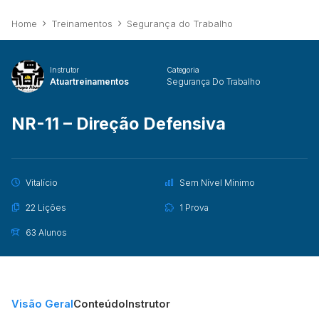
Home
Treinamentos
Segurança do Trabalho
Instrutor
Categoria
Atuartreinamentos
Segurança Do Trabalho
NR-11 – Direção Defensiva
Vitalício
Sem Nível Mínimo
22 Lições
1 Prova
63 Alunos
Visão Geral
Conteúdo
Instrutor