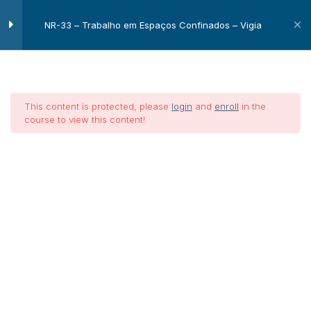
NR-33 – Trabalho em Espaços Confinados – Vigia
Módulo I
6
This content is protected, please
login
and
enroll
in the
course to view this content!
Módulo II
12
NR-33 –
Módulo III
10
Trabalho
em
Módulo IV
20
Espaços
Confinados
Conceito
– Vigia
Omissão de Socorro