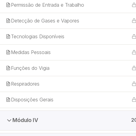
Permissão de Entrada e Trabalho
Detecção de Gases e Vapores
Tecnologias Disponíveis
Grupo Atuar Treinamentos
Medidas Pessoais
Sua parceria estratégica para promover a segurança
do trabalho e proteger vidas de cada colaborador.
Funções do Vigia
Desenvolvemos treinamentos práticos e atualizados,
qualificando profissionais e fortalecendo a cultura de
Respiradores
prevenção nas empresas.
Disposições Gerais
Módulo IV
2
© 2026 Grupo Atuar - Eng. Segurança do Trabalho e 