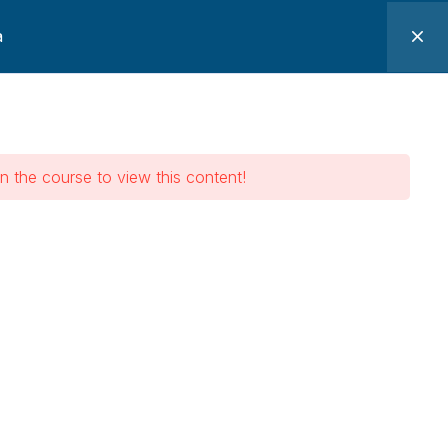
a
os
Pacotes
Minha Conta
Confinados –
n the course to view this content!
s – Vigia