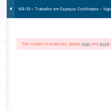
NR-33 – Trabalho em Espaços Confinados – Vigi
Voltar ao Site Atuar
Home
Treinament
balho em Espaços 
This content is protected, please
login
and
enroll
i
Vigia
Treinamentos
NR-33 – Trabalho em Espaços Confinado