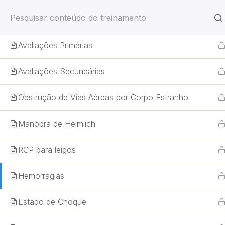
Análise Inicial
Avaliações Primárias
NR-33 – Tra
Avaliações Secundárias
Obstrução de Vias Aéreas por Corpo Estranho
Manobra de Heimlich
Home
RCP para leigos
Hemorragias
Estado de Choque
Home
Treinamentos
Segurança do Trabalho