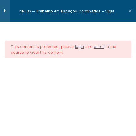
NR-33 – Trabalho em Espaços Confinados – Vigia
Módulo I
6
This content is protected, please
login
and
enroll
in the
Objetivo
course to view this content!
Definição do Espaço Confinado
NR-33 –
Onde encontrar?
Trabalho
Classificações
em
Riscos
Espaços
Confinados
Definições
– Vigia
Módulo II
12