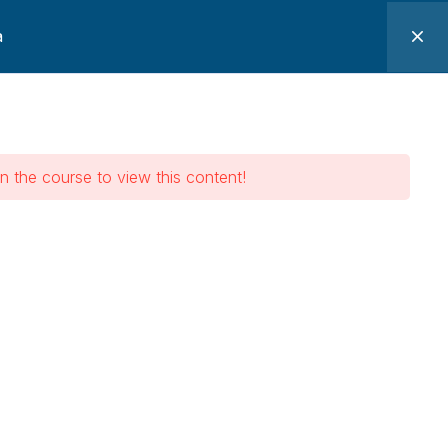
a
os
Pacotes
Minha Conta
Confinados –
n the course to view this content!
s – Vigia