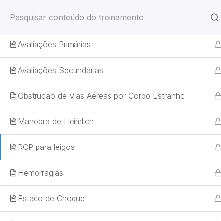
Análise Inicial
Avaliações Primárias
NR-33 – Tra
Avaliações Secundárias
Obstrução de Vias Aéreas por Corpo Estranho
Manobra de Heimlich
Home
RCP para leigos
Hemorragias
Estado de Choque
Home
Treinamentos
Segurança do Trabalho