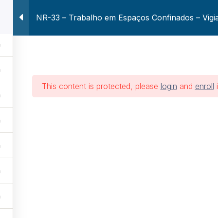
NR-33 – Trabalho em Espaços Confinados – Vigi
Voltar ao Site Atuar
Home
Treinament
balho em Espaços 
This content is protected, please
login
and
enroll
i
Vigia
Treinamentos
NR-33 – Trabalho em Espaços Confinado